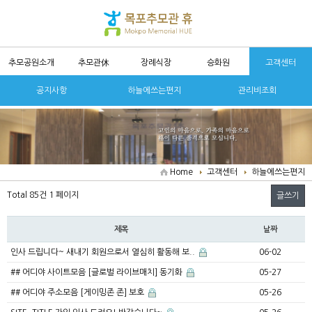
추모공원소개
추모관休
장례식장
승화원
고객센터
공지사항
하늘에쓰는편지
관리비조회
Home
고객센터
하늘에쓰는편지
Total 85건
1 페이지
글쓰기
제목
날짜
인사 드립니다~ 새내기 회원으로서 열심히 활동해 보..
06-02
## 어디야 사이트모음 [글로벌 라이브매치] 동기화
05-27
## 어디야 주소모음 [게이밍존 존] 보호
05-26