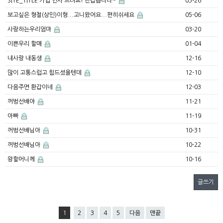
SITE_TITLE 가입 인사 드려요! 반갑습니다~
05-26
보고싶은 형철(상민)이형...고니왔어요...편히쉬세요
05-06
사랑하는우리엄마
03-20
이쁜우리 할매
01-04
내사랑 내동생
12-16
많이 고통스럽고 힘드셨을텐데
12-10
다음주면 환갑이네
12-03
꺼벙선배야
11-21
아빠
11-19
꺼벙선배님아
10-31
꺼벙선배님아
10-22
왕할머니께
10-16
글쓰기
1
2
3
4
5
다음
맨끝