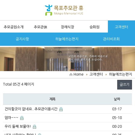
추모공원소개
추모관休
장례식장
승화원
고객센터
공지사항
하늘에쓰는편지
관리비조회
Home
고객센터
하늘에쓰는편지
Total 85건
4 페이지
글쓰기
제목
날짜
건의할곳이 없네요..추모관이용시간
03-17
엄마~~~
05-18
우리 둘째 보물아!
08-20