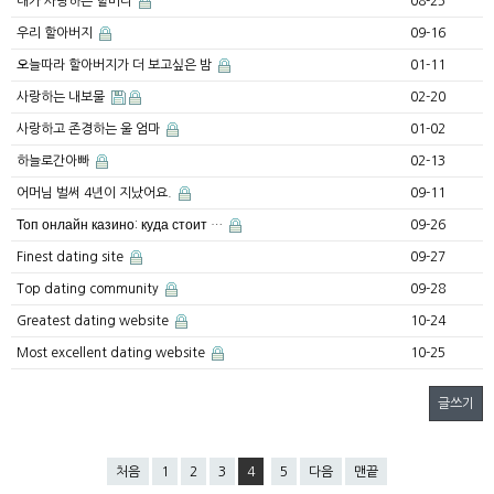
내가 사랑하는 할머니
08-25
우리 할아버지
09-16
오늘따라 할아버지가 더 보고싶은 밤
01-11
사랑하는 내보물
02-20
사랑하고 존경하는 울 엄마
01-02
하늘로간아빠
02-13
어머님 벌써 4년이 지났어요.
09-11
Топ онлайн казино: куда стоит …
09-26
Finest dating site
09-27
Top dating community
09-28
Greatest dating website
10-24
Most excellent dating website
10-25
글쓰기
처음
1
2
3
4
5
다음
맨끝