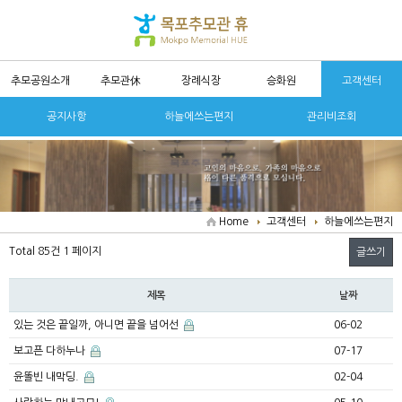
추모공원소개
추모관休
장례식장
승화원
고객센터
공지사항
하늘에쓰는편지
관리비조회
Home
고객센터
하늘에쓰는편지
Total 85건
1 페이지
글쓰기
제목
날짜
있는 것은 끝일까, 아니면 끝을 넘어선
06-02
보고픈 다하누나
07-17
윤똘빈 내막딩.
02-04