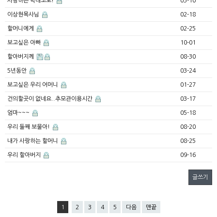
사랑하는 막내고모!
05-10
이상현목사님
02-18
할머니에게
02-25
보고싶은 아빠
10-01
할아버지께
08-30
5년동안
03-24
보고싶은 우리 어머니
01-27
건의할곳이 없네요..추모관이용시간
03-17
엄마~~~
05-18
우리 둘째 보물아!
08-20
내가 사랑하는 할머니
08-25
우리 할아버지
09-16
글쓰기
1
2
3
4
5
다음
맨끝