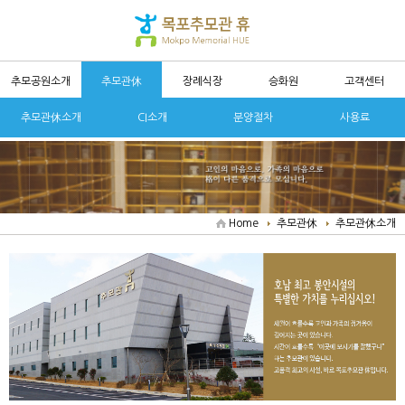
추모공원소개
추모관休
장례식장
승화원
고객센터
추모관休소개
CI소개
분양절차
사용료
Home
추모관休
추모관休소개